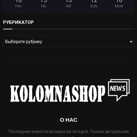
16
°
15
°
13
°
12
°
16
°
THU
FRI
SAT
SUN
MON
РУБРИКАТОР
О НАС
Последние новости из мира за сегодня. Только актуальная