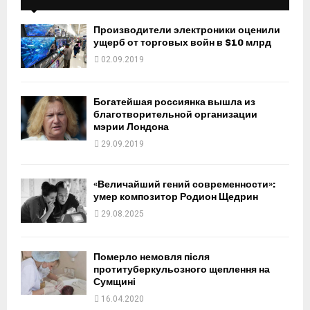
Производители электроники оценили
ущерб от торговых войн в $10 млрд
02.09.2019
Богатейшая россиянка вышла из
благотворительной организации
мэрии Лондона
29.09.2019
«Величайший гений современности»:
умер композитор Родион Щедрин
29.08.2025
Померло немовля після
протитуберкульозного щеплення на
Сумщині
16.04.2020