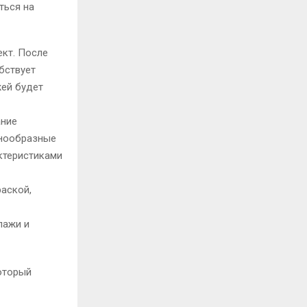
ться на
кт. После
бствует
жей будет
ание
знообразные
ктеристиками
аской,
лажи и
который