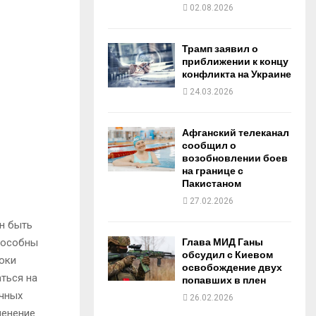
o
e
d
b
02.08.2026
o
r
i
e
Трамп заявил о
приближении к концу
конфликта на Украине
k
n
24.03.2026
Афганский телеканал
сообщил о
возобновлении боев
на границе с
Пакистаном
27.02.2026
н быть
пособны
Глава МИД Ганы
обсудил с Киевом
оки
освобождение двух
ться на
попавших в плен
очных
26.02.2026
менение