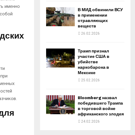
ть именно
В МИД обвинили ВСУ
 собой
в применении
отравляющих
веществ
адских
26.02.2026
Трамп признал
участие США в
убийстве
наркобарона в
сти
Мексике
 при
25.02.2026
еменных
ностей
Bloomberg назвал
азчиков.
победившего Трампа
в торговой войне
для
африканского злодея
24.02.2026