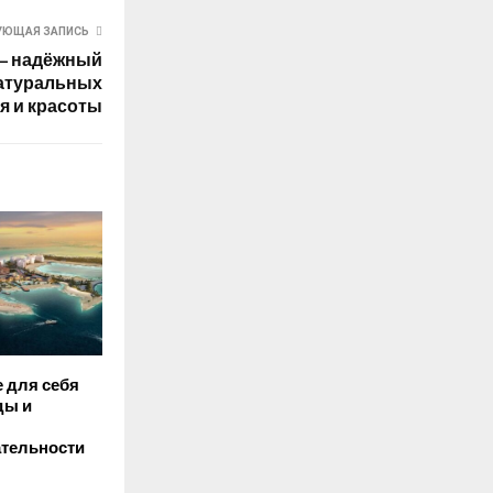
УЮЩАЯ ЗАПИСЬ
— надёжный
натуральных
я и красоты
 для себя
ды и
тельности