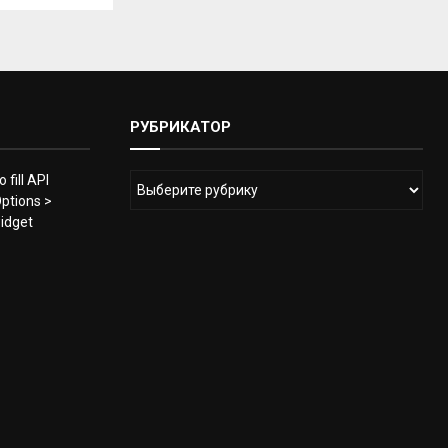
РУБРИКАТОР
 fill API
ptions >
widget