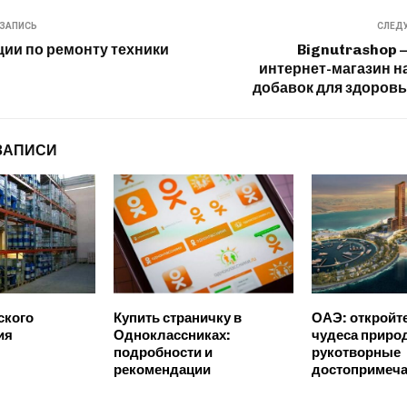
ЗАПИСЬ
СЛЕД
ии по ремонту техники
Bignutrashop 
интернет-магазин 
добавок для здоровь
ЗАПИСИ
ского
Купить страничку в
ОАЭ: откройте
ия
Одноклассниках:
чудеса приро
подробности и
рукотворные
рекомендации
достопримеча