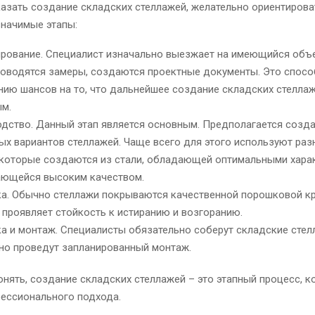
азать создание складских стеллажей, желательно ориентирова
начимые этапы:
рование. Специалист изначально выезжает на имеющийся объе
роводятся замеры, создаются проектные документы. Это спосо
ию шансов на то, что дальнейшее создание складских стелла
м.
дство. Данный этап является основным. Предполагается созд
ых вариантов стеллажей. Чаще всего для этого используют ра
 которые создаются из стали, обладающей оптимальными хара
ающейся высоким качеством.
а. Обычно стеллажи покрываются качественной порошковой кр
 проявляет стойкость к истиранию и возгоранию.
а и монтаж. Специалисты обязательно соберут складские стел
но проведут запланированный монтаж.
нять, создание складских стеллажей – это этапный процесс, 
фессионального подхода.