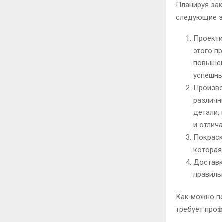
Планируя зак
следующие з
Проекти
этого п
повышен
успешны
Произво
различн
детали,
и отлич
Покраск
которая
Доставк
правиль
Как можно по
требует про