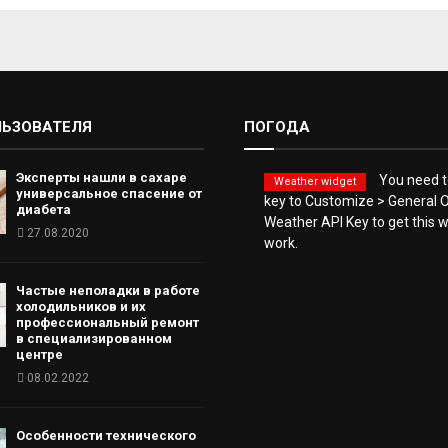
ЛЬЗОВАТЕЛЯ
ПОГОДА
Эксперты нашли в сахаре
You need to
Weather widget
универсальное спасение от
key to Customize > General O
диабета
Weather API Key to get this 
27.08.2020
work.
Частые неполадки в работе
холодильников и их
профессиональный ремонт
в специализированном
центре
08.02.2022
Особенности технического