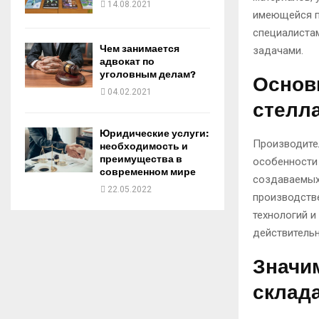
14.08.2021
имеющейся п
специалистам
Чем занимается
задачами.
адвокат по
уголовным делам?
Основ
04.02.2021
стелл
Юридические услуги:
Производите
необходимость и
преимущества в
особенности 
современном мире
создаваемых 
22.05.2022
производств
технологий и
действитель
Значи
склад