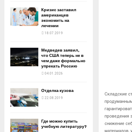
Кризис заставил
американцев
экономить на
лечении
18.07.2019
Медведев заявил,
что США теперь не в
чем даже формально
упрекать Россию
04.01.2026
Отделка кузова
Складские с
22.08.2019
продуманным.
гарантирова
проведения з
Где можно купить
снижение себ
учебную литературу?
материалов, 