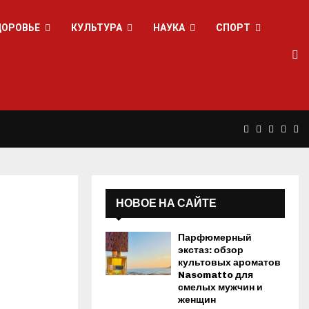
ДОРОВЬЕ
КУЛЬТУРА
НАУКА
СПОРТ
F
T
L
Y
R
a
w
i
o
s
НОВОЕ НА САЙТЕ
c
i
n
u
s
Парфюмерный
e
t
k
t
экстаз: обзор
культовых ароматов
Nasomatto для
b
t
e
u
смелых мужчин и
женщин