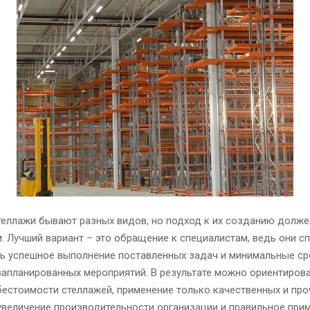
теллажи бывают разных видов, но подход к их созданию долже
 Лучший вариант – это обращение к специалистам, ведь они с
ть успешное выполнение поставленных задач и минимальные ср
апланированных мероприятий. В результате можно ориентирова
естоимости стеллажей, применение только качественных и пр
увеличение производительности организации и правильное при