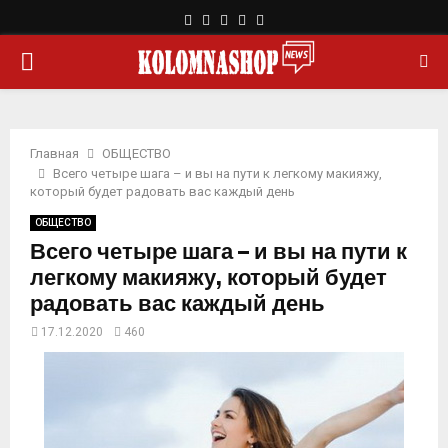
F
T
L
Y
R
a
w
i
o
s
О
c
i
n
u
s
e
t
k
t
b
t
e
u
С
o
e
d
b
o
r
i
e
Главная
ОБЩЕСТВО
Н
k
n
Всего четыре шага – и вы на пути к легкому макияжу,
который будет радовать вас каждый день
О
ОБЩЕСТВО
Всего четыре шага – и вы на пути к
В
легкому макияжу, который будет
радовать вас каждый день
Н
17.12.2020
460
О
Е