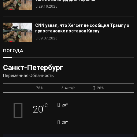
29.10.2025
CNN узнал, что Хегсет не сообщил Трампу о
приостановке поставок Киеву
09.07.2025
ПОГОДА
Санкт-Петербург
Переменная Облачность
78%
5.4km/h
26%
°
C
20
20
°
°
20