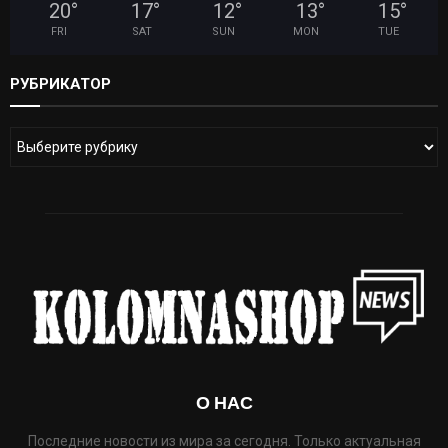
20
°
17
°
12
°
13
°
15
°
FRI
SAT
SUN
MON
TUE
РУБРИКАТОР
О НАС
Последние новости из мира за сегодня. Только актуальная