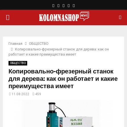
F
T
L
Y
R
a
w
i
o
s
О
c
i
n
u
s
e
t
k
t
b
t
e
u
С
o
e
d
b
o
r
i
e
Главная
ОБЩЕСТВО
Н
k
n
Копировально-фрезерный станок для дерева: как он
работает и какие преимущества имеет
О
ОБЩЕСТВО
Копировально-фрезерный станок
В
для дерева: как он работает и какие
преимущества имеет
Н
11.08.2022
459
О
Е