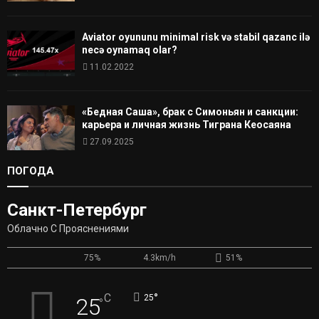
Aviator oyununu minimal risk və stabil qazanc ilə
necə oynamaq olar?
11.02.2022
«Бедная Саша», брак с Симоньян и санкции:
карьера и личная жизнь Тиграна Кеосаяна
27.09.2025
ПОГОДА
Санкт-Петербург
Облачно С Прояснениями
75%
4.3km/h
51%
°
C
25
25
°