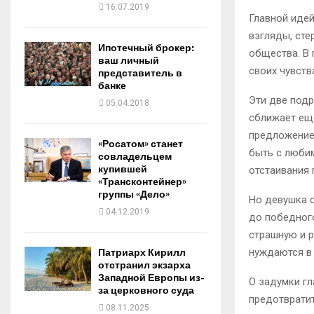
16.07.2019
Главной идей
взгляды, сте
Ипотечный брокер:
общества. В 
ваш личный
своих чувств
представитель в
банке
Эти две подр
05.04.2018
сближает ещё
предложение
«Росатом» станет
быть с любим
совладельцем
купившей
отстаивания 
«Трансконтейнер»
группы «Дело»
Но девушка с
04.12.2019
до победного
страшную и 
нуждаются в 
Патриарх Кирилл
отстранил экзарха
Западной Европы из-
О задумки гл
за церковного суда
предотвратит
08.11.2025