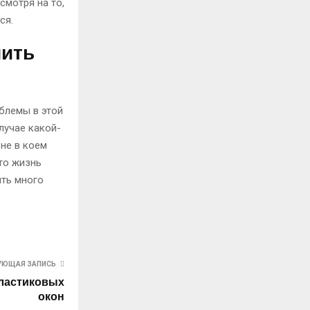
смотря на то,
ся.
чить
облемы в этой
случае какой-
не в коем
что жизнь
ить много
УЮЩАЯ ЗАПИСЬ
ластиковых
окон