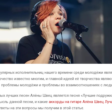
пулярных исполнительниц нашего времени среди молодёжи явля
рчество известно многим, и главной идеей её творчества являю
 проблемы молодёжи и проблемы во взаимоотношениях с люд
ых лучших песен Алёны Швец является песня «Лучшие подружк
ысль данной песни, и какие
аккорды на гитаре Алёна Швец Луч
тветы на эти вопросы мы получим в этой статье.