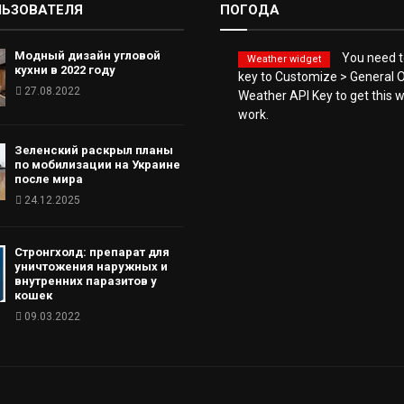
ЛЬЗОВАТЕЛЯ
ПОГОДА
Модный дизайн угловой
You need to
Weather widget
кухни в 2022 году
key to Customize > General O
27.08.2022
Weather API Key to get this 
work.
Зеленский раскрыл планы
по мобилизации на Украине
после мира
24.12.2025
Стронгхолд: препарат для
уничтожения наружных и
внутренних паразитов у
кошек
09.03.2022