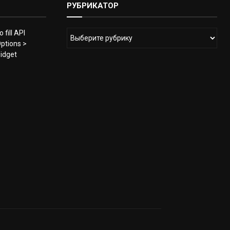
РУБРИКАТОР
 fill API
ptions >
widget