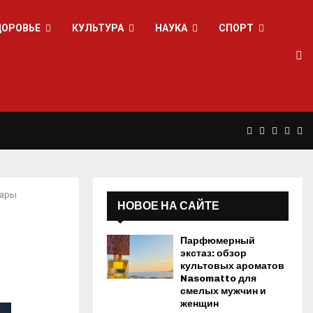
ДОРОВЬЕ
КУЛЬТУРА
НАУКА
СПОРТ
F
T
L
Y
R
a
w
i
o
s
тары
НОВОЕ НА САЙТЕ
c
i
n
u
s
Парфюмерный
e
t
k
t
экстаз: обзор
культовых ароматов
Nasomatto для
b
t
e
u
смелых мужчин и
женщин