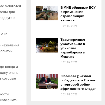
 нас меняются
В МИД обвинили ВСУ
ороши для
в применении
отравляющих
подруге о
веществ
26.02.2026
то их
Трамп признал
участие США в
е нежелания
убийстве
попытки
наркобарона в
Мексике
25.02.2026
 до конца и
 одну очень
Bloomberg назвал
и которые
победившего Трампа
в торговой войне
африканского злодея
ности
24.02.2026
 совершать