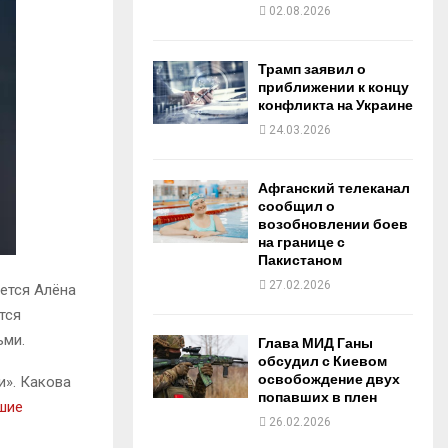
o
e
d
b
02.08.2026
o
r
i
e
Трамп заявил о
приближении к концу
конфликта на Украине
k
n
24.03.2026
Афганский телеканал
сообщил о
возобновлении боев
на границе с
Пакистаном
27.02.2026
ется Алёна
тся
ьми.
Глава МИД Ганы
обсудил с Киевом
освобождение двух
и». Какова
попавших в плен
шие
26.02.2026