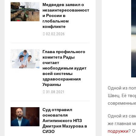
Медведев заявил о
незаинтересованност
и России в
глобальном
конфликте
02.02.2026
Глава профильного
комитета Рады
считает
необходимым аудит
всей системы
здравоохранения
Украины
Одной из по
31.08.2021
Швец. Её тво
современные
Суд отправил
основателя
Одной из сам
Антипинского НПЗ
же главная м
Дмитрия Мазурова в
подружки
? О
СИЗО