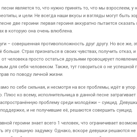
 песни является то, что нужно принять то, что мы взрослеем, у
реотипы, и цели. Не всегда наши вкусы и взгляды могут быть х
песне две героини :первая героиня аккуратно пытается сказать 
ах в которую она очень влюблена.
уги – совершенная противоположность друг другу. Но все же, э
 больше. Страх признаться в своих чувствах, получить отказ, и
 от человека просто остаться друзьями провоцирует появлени
ым для себя человеком. Также, тут говориться о не успешной 
прав по поводу личной жизни.
амо по себе сильная, и несмотря на все проблемы, идёт в упор
. Плюс ко всему, исполнительница в данной песне затрагивает
распространённую проблему среди молодёжи – суицид. Девушк
поддержке, и не получившие её, решаются совершить суицид.
авной героини знает всего 1 человек, что ограничивает возмож
ь эту страшную задумку. Однако, вскоре девушки решаются не