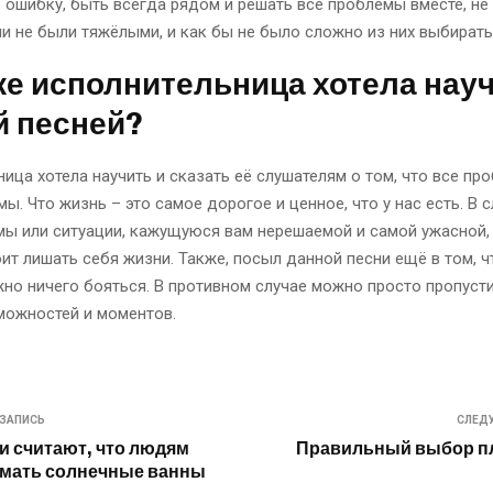
 ошибку, быть всегда рядом и решать все проблемы вместе, не 
и не были тяжёлыми, и как бы не было сложно из них выбирать
же исполнительница хотела нау
й песней?
ица хотела научить и сказать её слушателям о том, что все пр
ы. Что жизнь – это самое дорогое и ценное, что у нас есть. В 
ы или ситуации, кажущуюся вам нерешаемой и самой ужасной, 
оит лишать себя жизни. Также, посыл данной песни ещё в том, 
жно ничего бояться. В противном случае можно просто пропуст
можностей и моментов.
ЗАПИСЬ
СЛЕД
 считают, что людям
Правильный выбор п
имать солнечные ванны