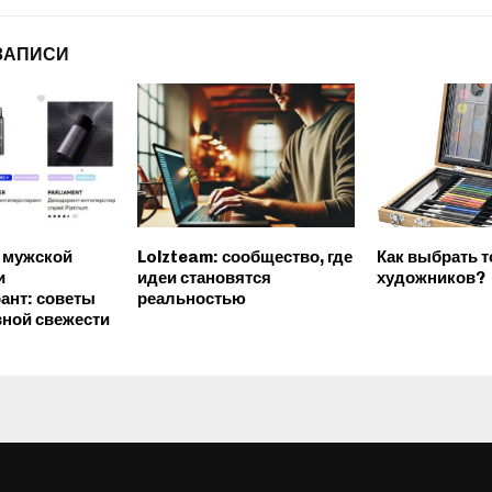
ЗАПИСИ
 мужской
Lolzteam: сообщество, где
Как выбрать 
и
идеи становятся
художников?
ант: советы
реальностью
ной свежести