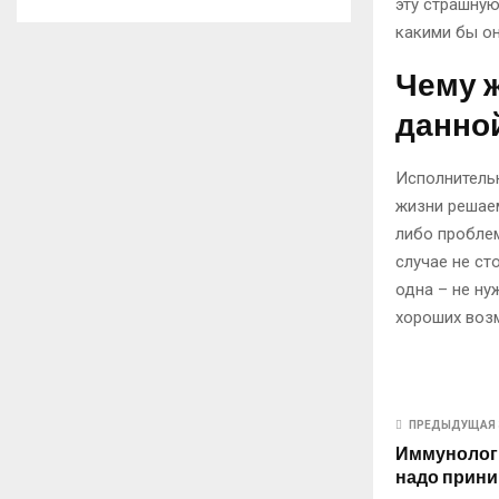
эту страшную
какими бы он
Чему 
данно
Исполнительн
жизни решаем
либо проблем
случае не ст
одна – не ну
хороших воз
ПРЕДЫДУЩАЯ 
Иммунологи
надо прин